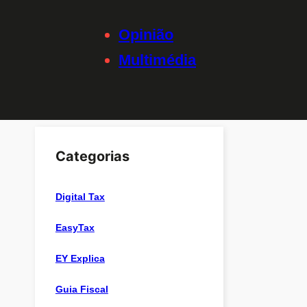
Opinião
Multimédia
Categorias
Digital Tax
EasyTax
EY Explica
Guia Fiscal