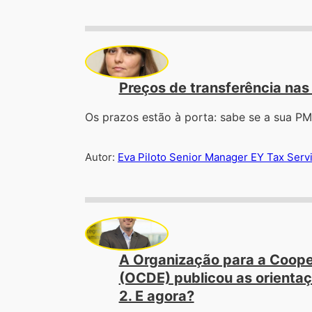
Preços de transferência nas
Os prazos estão à porta: sabe se a sua 
Autor:
Eva Piloto Senior Manager EY Tax Serv
A Organização para a Coop
(OCDE) publicou as orientaç
2. E agora?