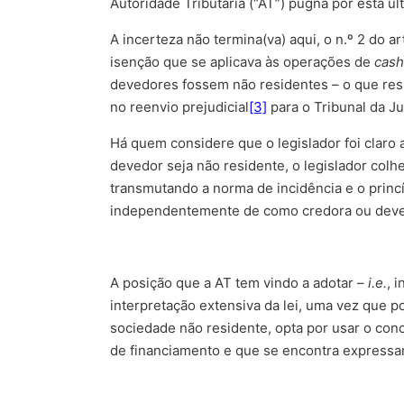
Autoridade Tributária (“AT”) pugna por esta últ
A incerteza não termina(va) aqui, o n.º 2 do a
isenção que se aplicava às operações de
cash
devedores fossem não residentes – o que resul
no reenvio prejudicial
[3]
para o Tribunal da Ju
Há quem considere que o legislador foi claro a
devedor seja não residente, o legislador colhe
transmutando a norma de incidência e o princíp
independentemente de como credora ou devedo
A posição que a AT tem vindo a adotar –
i.e.
, 
interpretação extensiva da lei, uma vez que p
sociedade não residente, opta por usar o conce
de financiamento e que se encontra expressam