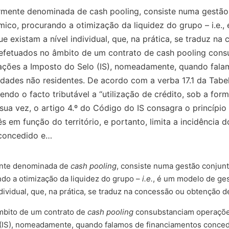
armente denominada de cash pooling, consiste numa gestão 
co, procurando a otimização da liquidez do grupo – i.e.,
e existam a nível individual, que, na prática, se traduz n
 efetuados no âmbito de um contrato de cash pooling cons
rações a Imposto do Selo (IS), nomeadamente, quando fal
dades não residentes. De acordo com a verba 17.1 da Tabel
sendo o facto tributável a “utilização de crédito, sob a fo
ua vez, o artigo 4.º do Código do IS consagra o princípio d
 em função do território, e portanto, limita a incidência
o concedido e…
mente denominada de
cash pooling
, consiste numa gestão conjunt
o a otimização da liquidez do grupo –
i.e.
, é um modelo de ges
dividual, que, na prática, se traduz na concessão ou obtenção d
mbito de um contrato de
cash pooling
consubstanciam operações
 (IS), nomeadamente, quando falamos de financiamentos conce