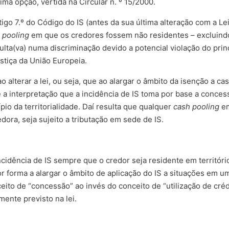
ima opção, vertida na Circular n. º 15/2000.
rtigo 7.º do Código do IS (antes da sua última alteração com a L
 pooling
em que os credores fossem não residentes – excluind
ta(va) numa discriminação devido a potencial violação do princ
stiça da União Europeia.
o alterar a lei, ou seja, que ao alargar o âmbito da isenção a 
 a interpretação que a incidência de IS toma por base a concess
io da territorialidade. Daí resulta que qualquer
cash pooling
em
ra, seja sujeito a tributação em sede de IS.
incidência de IS sempre que o credor seja residente em territór
or forma a alargar o âmbito de aplicação do IS a situações em
ito de “concessão” ao invés do conceito de “utilização de crédi
ente previsto na lei.