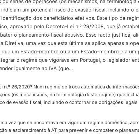
ou séries de operações (os mecanismos, na terminologia 
e indiciam um potencial risco de evasão fiscal, incluindo o
 identificação dos beneficiários efetivos. Este tipo de re
co, aprovado pelo Decreto-Lei n.º 29/2008, que já estabe
ter o planeamento fiscal abusivo. Esse facto justifica, ali
Diretiva, uma vez que esta última se aplica apenas a oper
o que um Estado-membro ou a um Estado-membro e a um pa
integrar o regime que vigorava em Portugal, o legislador 
ender igualmente ao IVA (que…
ei n.º 26/2020? Num regime de troca automática de informaçõ
ações (os mecanismos, na terminologia deste regime) que inclu
isco de evasão fiscal, incluindo o contornar de obrigações legai
uma vez que se encontrava em vigor um regime doméstico, apro
ão e esclarecimento à AT para prevenir e combater o planeamen