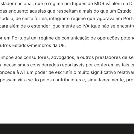
legislador nacional, que o regime português do MDR vá além da Di
ndidas enquanto aquelas que respeitam a mais do que um Esta
odo a, de certa forma, integrar o regime que vigorava em Port
ra além de o estender igualmente ao IVA (que não se encontra 
por em Portugal um regime de comunicação de operações poten
 outros Estados-membros da UE.
mpõe aos consultores, advogados, a outros prestadores de ser
 mecanismos considerados reportáveis por conterem as tais car
 concede à AT um poder de escrutínio muito significativo relat
o possam vir a sê-lo pelos contribuintes e, simultaneamente, 