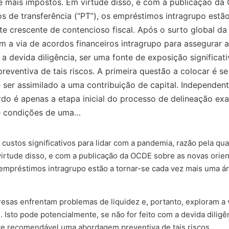
de mais impostos. Em virtude disso, e com a publicação d
s de transferência (“PT”), os empréstimos intragrupo estã
nte crescente de contencioso fiscal. Após o surto global 
m a via de acordos financeiros intragrupo para assegurar a
a devida diligência, ser uma fonte de exposição significati
entiva de tais riscos. A primeira questão a colocar é se
 ser assimilado a uma contribuição de capital. Independent
o é apenas a etapa inicial do processo de delineação exa
e condições de uma…
stos significativos para lidar com a pandemia, razão pela qu
virtude disso, e com a publicação da OCDE sobre as novas orie
 empréstimos intragrupo estão a tornar-se cada vez mais uma ár
esas enfrentam problemas de liquidez e, portanto, exploram a v
Isto pode potencialmente, se não for feito com a devida diligên
nte recomendável uma abordagem preventiva de tais riscos.