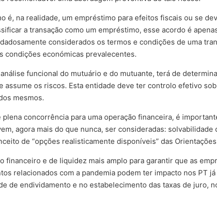
o é, na realidade, um empréstimo para efeitos fiscais ou se de
ssificar a transação como um empréstimo, esse acordo é apenas 
uidadosamente considerados os termos e condições de uma trans
as condições económicas prevalecentes.
nálise funcional do mutuário e do mutuante, terá de determina
 assume os riscos. Esta entidade deve ter controlo efetivo sobr
o dos mesmos.
plena concorrência para uma operação financeira, é important
em, agora mais do que nunca, ser consideradas: solvabilidade 
nceito de “opções realisticamente disponíveis” das Orientaçõe
 financeiro e de liquidez mais amplo para garantir que as emp
ntos relacionados com a pandemia podem ter impacto nos PT já 
e de endividamento e no estabelecimento das taxas de juro, no