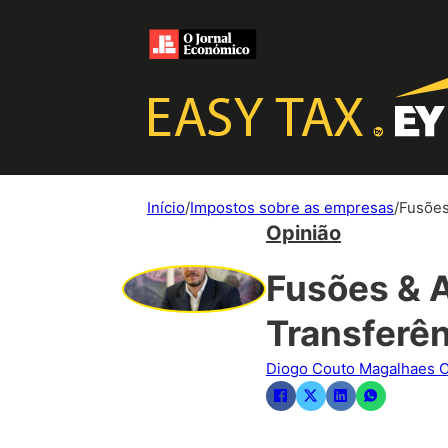
Início
/
Impostos sobre as empresas
/
Fusões
Opinião
Fusões & A
Transferê
Diogo Couto Magalhaes C