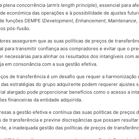
da plena concorrência (
arm’s length principle
), essencial para af
ade económica das operações e à possibilidade de ajustes futur
 de funções DEMPE (
Development
,
Enhancement
,
Maintenance
,
ros pós-fusão.
ores assegurem que as suas políticas de preços de transferên
ital para transmitir confiança aos compradores e evitar que o p
r necessárias para alinhar os resultados dos intangíveis com 
ja em consonância com a sua gestão efetiva.
preços de transferência é um desafio que requer a harmonização
ia das estratégias do grupo adquirente podem requerer ajustes 
ial alargado pode proporcionar benefícios como o acesso a inta
ões financeiras da entidade adquirida.
esas a gestão efetiva e contínua das suas políticas de preços d
s de transferência e previne discrepâncias que possam resultar 
nte, a inadequada gestão das políticas de preços de transferência