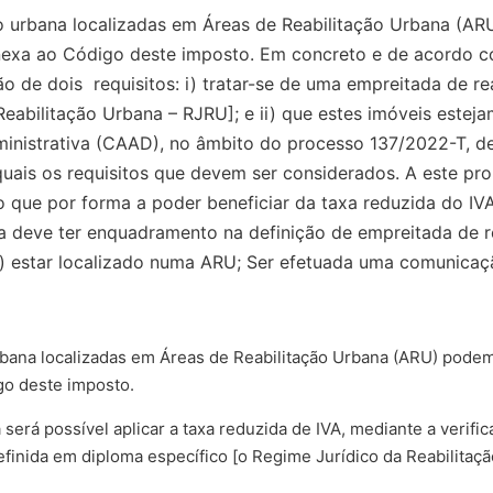
ão urbana localizadas em Áreas de Reabilitação Urbana (AR
anexa ao Código deste imposto. Em concreto e de acordo com
ão de dois requisitos: i) tratar-se de uma empreitada de re
Reabilitação Urbana – RJRU]; e ii) que estes imóveis estej
inistrativa (CAAD), no âmbito do processo 137/2022-T, de
quais os requisitos que devem ser considerados. A este pr
do que por forma a poder beneficiar da taxa reduzida do IV
ra deve ter enquadramento na definição de empreitada de 
o) estar localizado numa ARU; Ser efetuada uma comunicaç
rbana localizadas em Áreas de Reabilitação Urbana (ARU) podem 
go deste imposto.
erá possível aplicar a taxa reduzida de IVA, mediante a verific
efinida em diploma específico [o Regime Jurídico da Reabilitaçã