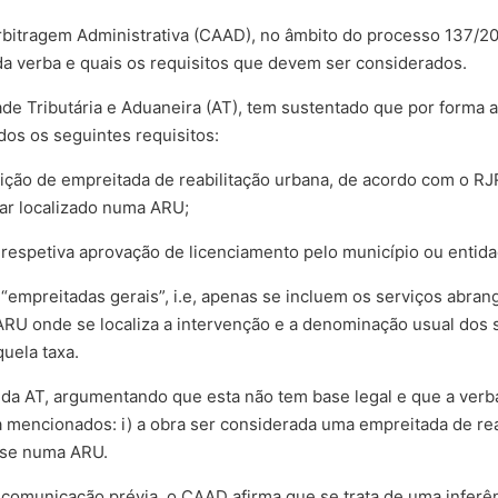
bitragem Administrativa (CAAD), no âmbito do processo 137/202
da verba e quais os requisitos que devem ser considerados.
ade Tributária e Aduaneira (AT), tem sustentado que por forma a
dos os seguintes requisitos:
ição de empreitada de reabilitação urbana, de acordo com o RJ
tar localizado numa ARU;
respetiva aprovação de licenciamento pelo município ou entida
“empreitadas gerais”, i.e, apenas se incluem os serviços abrang
a ARU onde se localiza a intervenção e a denominação usual dos
uela taxa.
da AT, argumentando que esta não tem base legal e que a verba 
a mencionados: i) a obra ser considerada uma empreitada de rea
r-se numa ARU.
 à comunicação prévia, o CAAD afirma que se trata de uma infe