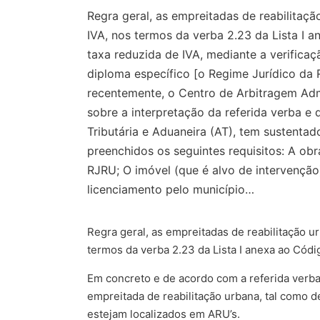
Regra geral, as empreitadas de reabilitaç
IVA, nos termos da verba 2.23 da Lista I 
taxa reduzida de IVA, mediante a verificaç
diploma específico [o Regime Jurídico da 
recentemente, o Centro de Arbitragem Adm
sobre a interpretação da referida verba e 
Tributária e Aduaneira (AT), tem sustenta
preenchidos os seguintes requisitos: A ob
RJRU; O imóvel (que é alvo de intervençã
licenciamento pelo município…
Regra geral, as empreitadas de reabilitação u
termos da verba 2.23 da Lista I anexa ao Códi
Em concreto e de acordo com a referida verba s
empreitada de reabilitação urbana, tal como d
estejam localizados em ARU’s.