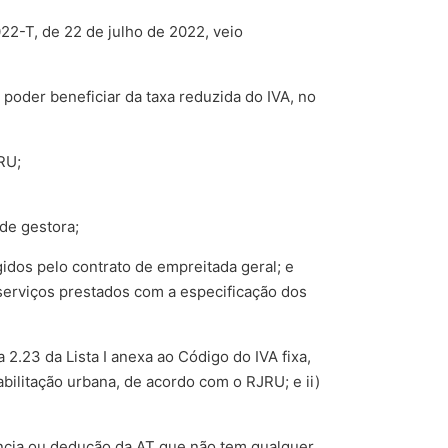
2-T, de 22 de julho de 2022, veio
 poder beneficiar da taxa reduzida do IVA, no
RU;
de gestora;
idos pelo contrato de empreitada geral; e
 serviços prestados com a especificação dos
2.23 da Lista I anexa ao Código do IVA fixa,
bilitação urbana, de acordo com o RJRU; e ii)
rência ou dedução da AT que não tem qualquer