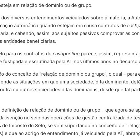
esteja em relação de domínio ou de grupo.
 dos diversos entendimentos veiculados sobre a matéria, a Auto
licação automática quando estejam em causa contratos de
cashp
ria, e cabendo, assim, aos sujeitos passivos comprovar as con
 entidades beneficiárias.
lo para os contratos de
cashpooling
parece, assim, representar
 fustigada e escrutinada pela AT nos últimos anos no decurso 
ão do conceito de “relação de domínio ou grupo”, o qual – para 
eende as situações em que uma sociedade, dita dominante, deté
outra ou outras sociedades ditas dominadas, desde que tal part
a definição de relação de domínio ou de grupo – que agora se ap
 da isenção no seio das operações de gestão centralizada de te
s de Imposto do Selo, se vem suportando no conceito de “relação
) e que ao abrigo de entendimento já veiculado pela AT, abra