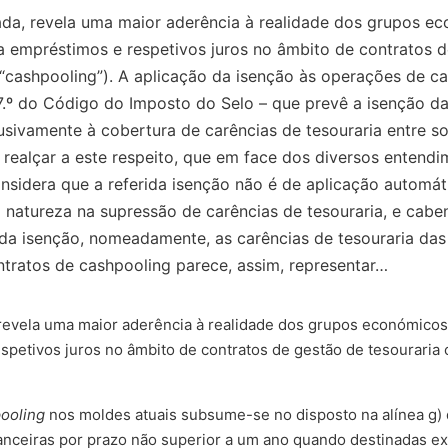
da, revela uma maior aderência à realidade dos grupos eco
empréstimos e respetivos juros no âmbito de contratos de
cashpooling”). A aplicação da isenção às operações de c
o 7.º do Código do Imposto do Selo – que prevê a isenção d
sivamente à cobertura de carências de tesouraria entre s
realçar a este respeito, que em face dos diversos entendi
considera que a referida isenção não é de aplicação autom
 natureza na supressão de carências de tesouraria, e caben
da isenção, nomeadamente, as carências de tesouraria das
tratos de cashpooling parece, assim, representar…
 revela uma maior aderência à realidade dos grupos económicos
petivos juros no âmbito de contratos de gestão de tesouraria
ooling
nos moldes atuais subsume-se no disposto na alínea g) d
anceiras por prazo não superior a um ano quando destinadas e