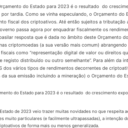
 Orçamento do Estado para 2023 é o resultado do crescim
a por tardia. Como se vinha especulando, o Orçamento do 
 fiscal dos criptoativos. Até então sujeitos a tributação
Governo passa agora por enquadrar fiscalmente os rendime
 basilar resposta que é dada no âmbito deste Orçamento do
ma nas criptomoedas (a sua versão mais comum) abrangend
s fiscais como “representação digital de valor ou direitos 
e registo distribuído ou outro semelhante”. Para além da i
S dos vários tipos de rendimentos decorrentes de criptoati
s da sua emissão incluindo a mineração) o Orçamento do 
çamento do Estado para 2023 é o resultado do crescimento expo
tado de 2023 veio trazer muitas novidades no que respeita ao
es muito particulares (e facilmente ultrapassadas), a intenção
iptoativos de forma mais ou menos generalizada.