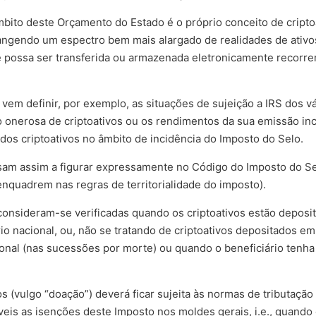
mbito deste Orçamento do Estado é o próprio conceito de cripto
ngendo um espectro bem mais alargado de realidades de ativos 
ue possa ser transferida ou armazenada eletronicamente recorren
vem definir, por exemplo, as situações de sujeição a IRS dos v
ção onerosa de criptoativos ou os rendimentos da sua emissão i
os criptoativos no âmbito de incidência do Imposto do Selo.
ssam assim a figurar expressamente no Código do Imposto do S
nquadrem nas regras de territorialidade do imposto).
de consideram-se verificadas quando os criptoativos estão depos
io nacional, ou, não se tratando de criptoativos depositados em 
ional (nas sucessões por morte) ou quando o beneficiário tenha 
s (vulgo “doação”) deverá ficar sujeita às normas de tributação 
eis as isenções deste Imposto nos moldes gerais, i.e., quando 