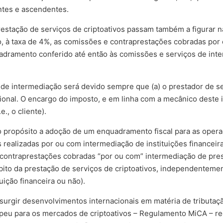
ntes e ascendentes.
restação de serviços de criptoativos passam também a figurar n
elo, à taxa de 4%, as comissões e contraprestações cobradas po
uadramento conferido até então às comissões e serviços de int
e intermediação será devido sempre que (a) o prestador de serv
cional. O encargo do imposto, e em linha com a mecânico deste i
., o cliente).
 propósito a adoção de um enquadramento fiscal para as opera
 realizadas por ou com intermediação de instituições financeira
e contraprestações cobradas “por ou com” intermediação de pres
to da prestação de serviços de criptoativos, independentement
ição financeira ou não).
rgir desenvolvimentos internacionais em matéria de tributaç
eu para os mercados de criptoativos – Regulamento MiCA – r