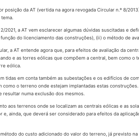
or posição da AT (vertida na agora revogada Circular n.º 8/2013)
 tema.
 2/2021, a AT vem esclarecer algumas dúvidas suscitadas e defini
unção do licenciamento das construções), (ii) o método de avalia
lar, a AT entende agora que, para efeitos de avaliação da centra
omando e as torres eólicas que compõem a central, bem como o 
re eólica.
rem tidas em conta também as subestações e os edifícios de com
m como o terreno onde estejam implantadas estas construções. 
ce resultar numa exclusão dos mesmos.
nto aos terrenos onde se localizam as centrais eólicas e as so
or e, ainda, que deverá ser considerado para efeitos da aplica
étodo do custo adicionado do valor do terreno, já previsto na