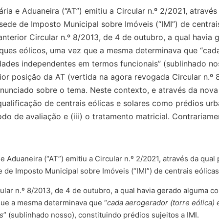
ria e Aduaneira (“AT”) emitiu a Circular n.º 2/2021, atrav
sede de Imposto Municipal sobre Imóveis (“IMI”) de centrais
 anterior Circular n.º 8/2013, de 4 de outubro, a qual havi
parques eólicos, uma vez que a mesma determinava que “cada
ades independentes em termos funcionais” (sublinhado nosso
rior posição da AT (vertida na agora revogada Circular n.º 
ronunciado sobre o tema. Neste contexto, e através da nova
 qualificação de centrais eólicas e solares como prédios ur
do de avaliação e (iii) o tratamento matricial. Contrariamen
 e Aduaneira (“AT”) emitiu a Circular n.º 2/2021, através da qu
 de Imposto Municipal sobre Imóveis (“IMI”) de centrais eólicas 
cular n.º 8/2013, de 4 de outubro, a qual havia gerado alguma co
 que a mesma determinava que “
cada aerogerador (torre eólica)
s
” (sublinhado nosso), constituindo prédios sujeitos a IMI.