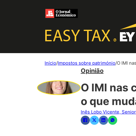
Início
/
Impostos sobre património
/
O IMI na
Opinião
O IMI nas 
o que mud
Inês Lobo Vicente, Senio