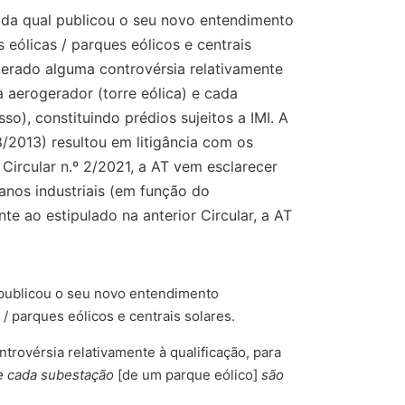
és da qual publicou o seu novo entendimento
 eólicas / parques eólicos e centrais
a gerado alguma controvérsia relativamente
 aerogerador (torre eólica) e cada
), constituindo prédios sujeitos a IMI. A
8/2013) resultou em litigância com os
 Circular n.º 2/2021, a AT vem esclarecer
banos industriais (em função do
te ao estipulado na anterior Circular, a AT
al publicou o seu novo entendimento
/ parques eólicos e centrais solares.
ntrovérsia relativamente à qualificação, para
 e cada subestação
[de um parque eólico]
são