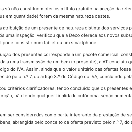
as só não constituem ofertas a título gratuito na aceção da ref
nus em quantidade) forem da mesma natureza destes.
 atribuição de um presente de natureza distinta dos serviços p
pós uma inspeção, verificou que a Deco oferece aos novos subs
ual pode consistir num tablet ou um smartphone.
uição dos presentes corresponde a um pacote comercial, const
iada a uma transmissão de um bem (o presente), a AT concluiu 
digo do IVA. Assim, ainda que o valor unitário das ofertas fosse 
cido pelo n.º 7, do artigo 3.º do Código do IVA, concluindo pel
cou critérios clarificadores, tendo concluído que os presentes 
crição, não tendo qualquer finalidade autónoma, senão aumenta
em ser consideradas como parte integrante da prestação de serv
ens, abrangida pelo conceito de oferta previsto pelo n.º 7, do 