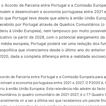
o Acordo de Parceria entre Portugal e a Comissão Europei
mulem e desenvolvam a economia portuguesa entre 2021 e 
o que Portugal teve desde que aderiu à então União Europ
 recebido por Portugal através de Quadros Comunitários (o
eriu à União Europeia), nem tampouco por muito possivelme
icativo (a partir de 2028, com o potencial alargamento da 
média europeia, Portugal poderá ver uma redução dos fund
eopolítica que vivenciamos desde o último ano do anterio
2020, dada a completa diferença entre a realidade socioe
cordo de Parceria entre Portugal e a Comissão Europeia para a
olvam a economia portuguesa entre 2021 e 2027. O P2030 é, t
iu à então União Europeia. Esta relevância não advém do facto 
unitários (o quadro comunitário de 2021-2027, é o 7.º Quadro 
velmente vir a ser a última vez que recebemos um pacote financ