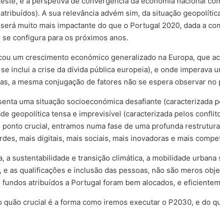
Leste, e a perspetiva de convergência da economia nacional co
atribuídos). A sua relevância advém sim, da situação geopolíti
será muito mais impactante do que o Portugal 2020, dada a com
 se configura para os próximos anos.
icou um crescimento económico generalizado na Europa, que a
 se inclui a crise da dívida pública europeia), e onde imperava
as, a mesma conjugação de fatores não se espera observar no 
esenta uma situação socioeconómica desafiante (caracterizada
ade geopolítica tensa e imprevisível (caracterizada pelos confli
o ponto crucial, entramos numa fase de uma profunda restrutur
rdes, mais digitais, mais sociais, mais inovadoras e mais compet
ca, a sustentabilidade e transição climática, a mobilidade urban
a, e as qualificações e inclusão das pessoas, não são meros obje
 fundos atribuídos a Portugal foram bem alocados, e eficientem
o quão crucial é a forma como iremos executar o P2030, e do qu