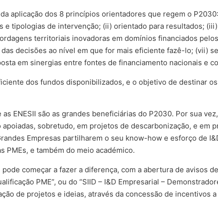
 da aplicação dos 8 princípios orientadores que regem o P2030
 tipologias de intervenção; (ii) orientado para resultados; (iii)
ordagens territoriais inovadoras em domínios financiados pelos
 das decisões ao nível em que for mais eficiente fazê-lo; (vii)
aposta em sinergias entre fontes de financiamento nacionais e c
ficiente dos fundos disponibilizados, e o objetivo de destinar 
 as ENESII são as grandes beneficiárias do P2030. Por sua vez
o apoiadas, sobretudo, em projetos de descarbonização, e em 
andes Empresas partilharem o seu know-how e esforço de I&D,
das PMEs, e também do meio académico.
e pode começar a fazer a diferença, com a abertura de avisos de
ualificação PME”, ou do “SIID – I&D Empresarial – Demonstrado
zação de projetos e ideias, através da concessão de incentivos