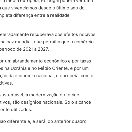
m a média europeia, Portugal poderá ver uma
ca que vivenciamos desde o último ano do
pleta diferença entre a realidade
celeradamente recuperava dos efeitos nocivos
 uma paz mundial, que permitia que o comércio
período de 2021 a 2027.
 por um abrandamento económico e por taxas
tos na Ucrânia e no Médio Oriente, e por um
ação da economia nacional, e europeia, com o
itivas.
a sustentável, a modernização do tecido
tivos, são desígnios nacionais. Só o alcance
ente utilizados.
ão diferente é, e será, do anterior quadro