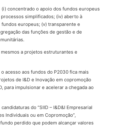
: (i) concentrado o apoio dos fundos europeus
 processos simplificados; (iv) aberto à
 fundos europeus; (v) transparente e
 segregação das funções de gestão e de
omunitárias.
os mesmos a projetos estruturantes e
, o acesso aos fundos do P2030 fica mais
projetos de I&D e Inovação em copromoção
 para impulsionar e acelerar a chegada ao
 candidaturas do “SIID – I&D&I Empresarial
res Individuais ou em Copromoção”,
 a fundo perdido que podem alcançar valores