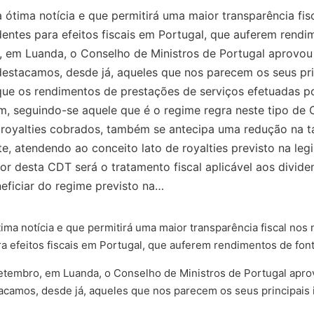
ima notícia e que permitirá uma maior transparência fisc
dentes para efeitos fiscais em Portugal, que auferem rend
, em Luanda, o Conselho de Ministros de Portugal aprovou
estacamos, desde já, aqueles que nos parecem os seus prin
que os rendimentos de prestações de serviços efetuadas por
, seguindo-se aquele que é o regime regra neste tipo de C
royalties cobrados, também se antecipa uma redução na ta
e, atendendo ao conceito lato de royalties previsto na leg
r desta CDT será o tratamento fiscal aplicável aos dividen
eficiar do regime previsto na…
 notícia e que permitirá uma maior transparência fiscal nos 
ra efeitos fiscais em Portugal, que auferem rendimentos de fon
setembro, em Luanda, o Conselho de Ministros de Portugal apro
acamos, desde já, aqueles que nos parecem os seus principais 