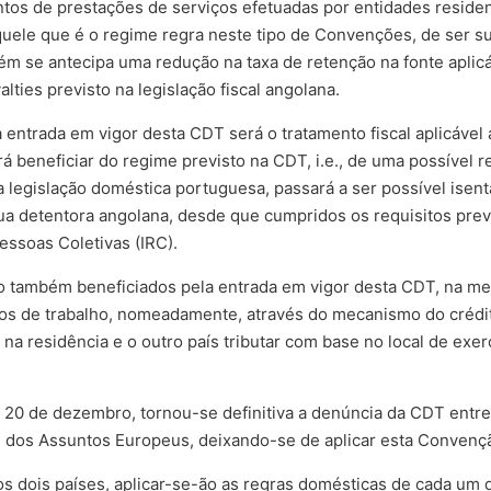
tos de prestações de serviços efetuadas por entidades resident
ele que é o regime regra neste tipo de Convenções, de ser suj
ém se antecipa uma redução na taxa de retenção na fonte aplicá
lties previsto na legislação fiscal angolana.
entrada em vigor desta CDT será o tratamento fiscal aplicável 
á beneficiar do regime previsto na CDT, i.e., de uma possível r
a legislação doméstica portuguesa, passará a ser possível isen
a detentora angolana, desde que cumpridos os requisitos previs
ssoas Coletivas (IRC).
ão também beneficiados pela entrada em vigor desta CDT, na me
tos de trabalho, nomeadamente, através do mecanismo do crédi
na residência e o outro país tributar com base no local de exer
 20 de dezembro, tornou-se definitiva a denúncia da CDT entre 
l dos Assuntos Europeus, deixando-se de aplicar esta Convençã
os dois países, aplicar-se-ão as regras domésticas de cada um 