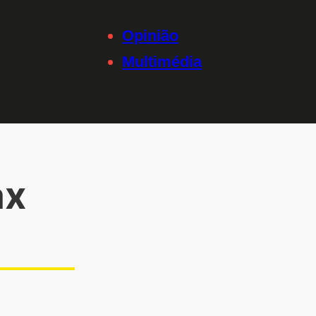
Opinião
Multimédia
ax