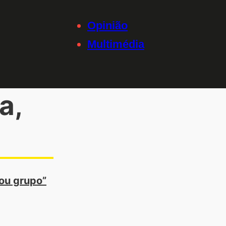
Opinião
Multimédia
a,
 ou grupo”